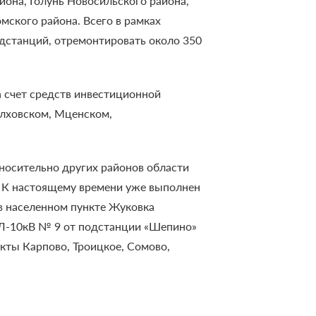
йона, Голунь Новосильского района,
мского района. Всего в рамках
дстанций, отремонтировать около 350
 счет средств инвестиционной
олховском, Мценском,
тносительно других районов области
т. К настоящему времени уже выполнен
 в населенном пункте Жуковка
ВЛ-10кВ № 9 от подстанции «Шепино»
кты Карпово, Троицкое, Сомово,