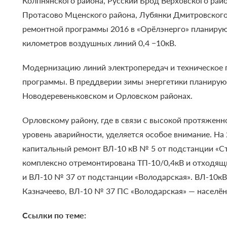
Колпнянского района, Русский Брод Верховского райо
Протасово Мценского района, Лубянки Дмитровского 
ремонтной программы 2016 в
«Орёлэнерго»
планирую
километров воздушных линий 0,4 −10кВ.
Модернизацию линий электропередач и техническое 
программы. В преддверии зимы энергетики планируют
Новодеревеньковском и Орловском районах.
Орловскому району, где в связи с высокой протяжен
уровень аварийности, уделяется особое внимание. Н
капитальный ремонт ВЛ-10 кВ № 5 от подстанции «Ст
комплексно отремонтирована ТП-10/0,4кВ и отходящ
и ВЛ-10 № 37 от подстанции «Володарская». ВЛ-10кВ
Казначеево, ВЛ-10 № 37 ПС «Володарская» — населён
Ссылки по теме: