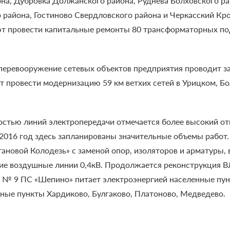
на, Дубровка Должанского района, Руднева Болховского ра
района, Гостиново Свердловского района и Черкасский Кро
т провести капитальные ремонты 80 трансформаторных по
перевооружение сетевых объектов предприятия проводит за
 провести модернизацию 59 км ветхих сетей в Урицком, Б
ностью линий электропередачи отмечается более высокий о
а 2016 год здесь запланированы значительные объемы рабо
ановой Колодезь» с заменой опор, изоляторов и арматуры,
ие воздушные линии 0,4кВ. Продолжается реконструкция 
 № 9 ПС «Шепино» питает электроэнергией населенные пун
ные пункты Хардиково, Булгаково, Платоново, Медведево.