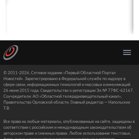
© 2011-2026, Сетевое издание «Первый Областной Портал
Новостей». Зарегистрировано в Федеральной службе по надзору в
сфере связи, информационных технологий и массовых коммуникаций
26 июня 2015 года. Свидетельство о регистрации Эл № 77ФС-62167.
Соучредители: АО «Областной телерадиовещательный канал»,
Правительство Орловской области. Главный редактор — Напольских
Т.В.
Все права на любые материалы, опубликованные на сайте, защищены в
соответствии с российским и международным законодательством об
авторском праве и смежных правах. Любое использование текстовых,
фото, аудио и видеоматериалов возможно только с согласия