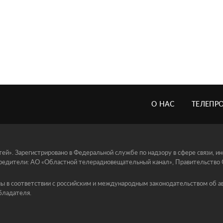
О НАС
ТЕЛЕПР
й». Зарегистрировано в Федеральной службе по надзору в сфере связи, 
едители: АО «Областной телерадиовещательный канал», Правительство Ор
ы в соответствии с российским и международным законодательством об ав
бладателя.