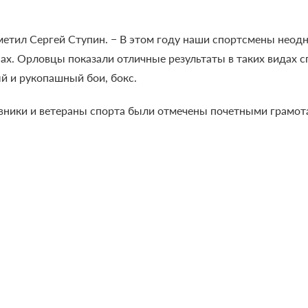
тметил Сергей Ступин. − В этом году наши спортсмены нео
х. Орловцы показали отличные результаты в таких видах спо
й и рукопашный бои, бокс.
авники и ветераны спорта были отмечены почетными грамо