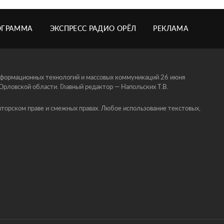
ОГРАММА
ЭКСПРЕСС РАДИО ОРЁЛ
РЕКЛАМА
информационных технологий и массовых коммуникаций 26 июня
ловской области. Главный редактор — Напольских Т.В.
торском праве и смежных правах. Любое использование текстовых,