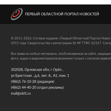
ПЕРВЫЙ ОБЛАСТНОЙ ПОРТАЛ НОВОСТЕЙ
© 2011-2026, Сетевое издание «Первый Областной Портал Новосте
2015 года. Свидетельство о регистрации Эл № 77ФС-62167. Соучр
Все права на любые материалы, опубликованные на сайте, защищен
фото, аудио и видеоматериалов возможно только с согласия правоо
302028, Орловская обл, г Орёл ,
ул Брестская , д.6, лит. А., А1, пом. 1
(4862) 76-10-28
(редакция)
(4862) 44-40-20
(отдел рекламы)
mail@obl1.ru