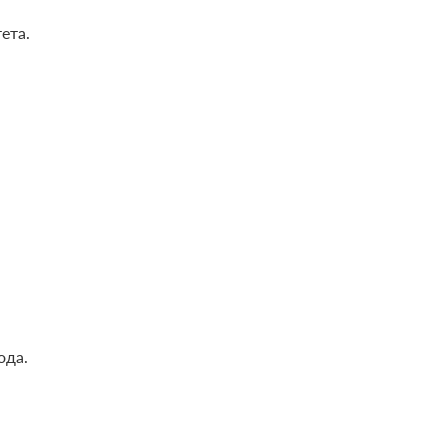
ета.
ода.