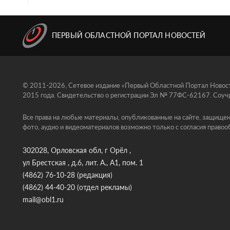
ПЕРВЫЙ ОБЛАСТНОЙ ПОРТАЛ НОВОСТЕЙ
© 2011-2026, Сетевое издание «Первый Областной Портал Новосте
2015 года. Свидетельство о регистрации Эл № 77ФС-62167. Соучр
Все права на любые материалы, опубликованные на сайте, защищен
фото, аудио и видеоматериалов возможно только с согласия правоо
302028, Орловская обл, г Орёл ,
ул Брестская , д.6, лит. А., А1, пом. 1
(4862) 76-10-28
(редакция)
(4862) 44-40-20
(отдел рекламы)
mail@obl1.ru