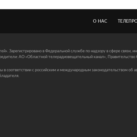
О НАС
ТЕЛЕПР
й». Зарегистрировано в Федеральной службе по надзору в сфере связи, 
едители: АО «Областной телерадиовещательный канал», Правительство Ор
ы в соответствии с российским и международным законодательством об ав
бладателя.