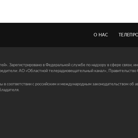
О НАС
ТЕЛЕПР
й». Зарегистрировано в Федеральной службе по надзору в сфере связи, 
едители: АО «Областной телерадиовещательный канал», Правительство Ор
ы в соответствии с российским и международным законодательством об ав
бладателя.