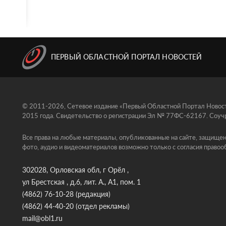
ПЕРВЫЙ ОБЛАСТНОЙ ПОРТАЛ НОВОСТЕЙ
© 2011-2026, Сетевое издание «Первый Областной Портал Новосте
2015 года. Свидетельство о регистрации Эл № 77ФС-62167. Соучр
Все права на любые материалы, опубликованные на сайте, защищен
фото, аудио и видеоматериалов возможно только с согласия правоо
302028, Орловская обл, г Орёл ,
ул Брестская , д.6, лит. А., А1, пом. 1
(4862) 76-10-28
(редакция)
(4862) 44-40-20
(отдел рекламы)
mail@obl1.ru