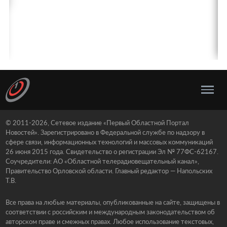
© 2011-2026, Сетевое издание «Первый Областной Портал
Новостей». Зарегистрировано в Федеральной службе по надзору в
сфере связи, информационных технологий и массовых коммуникаций
26 июня 2015 года. Свидетельство о регистрации Эл № 77ФС-62167.
Соучредители: АО «Областной телерадиовещательный канал»,
Правительство Орловской области. Главный редактор — Напольских
Т.В.
Все права на любые материалы, опубликованные на сайте, защищены в
соответствии с российским и международным законодательством об
авторском праве и смежных правах. Любое использование текстовых,