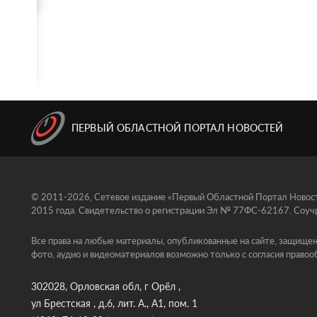
ПЕРВЫЙ ОБЛАСТНОЙ ПОРТАЛ НОВОСТЕЙ
© 2011-2026, Сетевое издание «Первый Областной Портал Новосте
2015 года. Свидетельство о регистрации Эл № 77ФС-62167. Соучр
Все права на любые материалы, опубликованные на сайте, защищен
фото, аудио и видеоматериалов возможно только с согласия правоо
302028, Орловская обл, г Орёл ,
ул Брестская , д.6, лит. А., А1, пом. 1