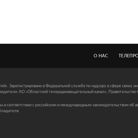
О НАС
ТЕЛЕПР
й». Зарегистрировано в Федеральной службе по надзору в сфере связи, 
едители: АО «Областной телерадиовещательный канал», Правительство Ор
ы в соответствии с российским и международным законодательством об ав
бладателя.