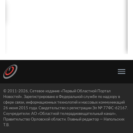
© 2011-2026, Сетевое издание «Первый Областной Портал
Новостей». Зарегистрировано в Федеральной службе по надзору в
сфере связи, информационных технологий и массовых коммуникаций
26 июня 2015 года. Свидетельство о регистрации Эл № 77ФС-62167.
Соучредители: АО «Областной телерадиовещательный канал»,
Правительство Орловской области. Главный редактор — Напольских
Т.В.