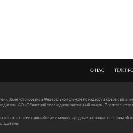
О НАС
ТЕЛЕПР
й». Зарегистрировано в Федеральной службе по надзору в сфере связи, 
едители: АО «Областной телерадиовещательный канал», Правительство Ор
ы в соответствии с российским и международным законодательством об ав
бладателя.