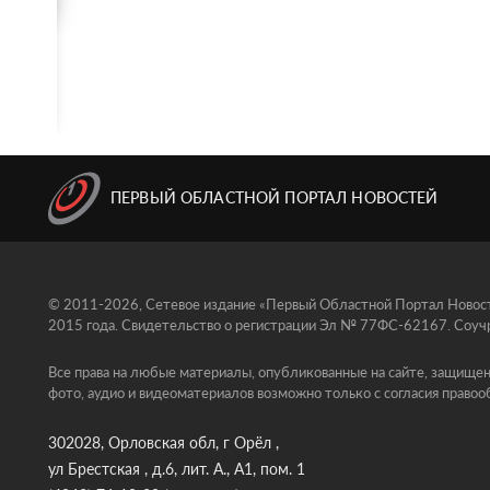
ПЕРВЫЙ ОБЛАСТНОЙ ПОРТАЛ НОВОСТЕЙ
© 2011-2026, Сетевое издание «Первый Областной Портал Новосте
2015 года. Свидетельство о регистрации Эл № 77ФС-62167. Соучр
Все права на любые материалы, опубликованные на сайте, защищен
фото, аудио и видеоматериалов возможно только с согласия правоо
302028, Орловская обл, г Орёл ,
ул Брестская , д.6, лит. А., А1, пом. 1