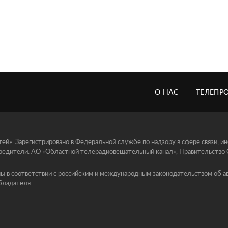
О НАС
ТЕЛЕПР
й». Зарегистрировано в Федеральной службе по надзору в сфере связи, 
едители: АО «Областной телерадиовещательный канал», Правительство Ор
ы в соответствии с российским и международным законодательством об ав
бладателя.