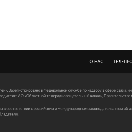
О НАС
ТЕЛЕПР
й». Зарегистрировано в Федеральной службе по надзору в сфере связи, 
едители: АО «Областной телерадиовещательный канал», Правительство Ор
ы в соответствии с российским и международным законодательством об ав
бладателя.