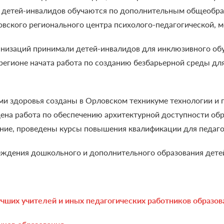
80 детей-инвалидов обучаются по дополнительным общеобр
овского регионального центра психолого-педагогической, 
анизаций принимали детей-инвалидов для инклюзивного обу
в регионе начата работа по созданию безбарьерной среды д
и здоровья созданы в Орловском техникуме технологии и п
ена работа по обеспечению архитектурной доступности обр
ние, проведены курсы повышения квалификации для педаго
реждения дошкольного и дополнительного образования дете
чших учителей и иных педагогических работников образов