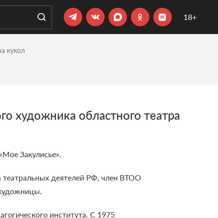
18+
ра кукол
ого художника областного театра
«Мое Закулисье».
 театральных деятелей РФ, член ВТОО
 художницы.
агогического института. С 1975