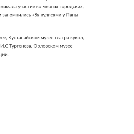
инимала участие во многих городских,
 запомнились «За кулисами у Папы
е, Кустанайском музее театра кукол,
И.С.Тургенева, Орловском музее
ции.