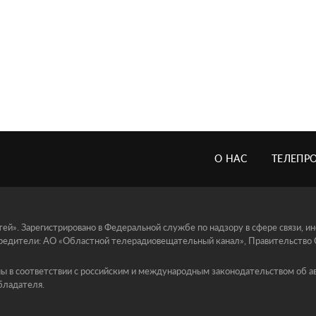
О НАС
ТЕЛЕПР
й». Зарегистрировано в Федеральной службе по надзору в сфере связи, 
едители: АО «Областной телерадиовещательный канал», Правительство Ор
ы в соответствии с российским и международным законодательством об ав
бладателя.