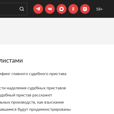
18+
алистами
ифинг главного судебного пристава
сти наделения судебных приставов
удебный пристав расскажет
ьных производств, как взыскание
равшимся будут продемонстрированы