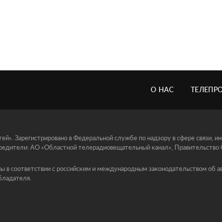
О НАС
ТЕЛЕПР
й». Зарегистрировано в Федеральной службе по надзору в сфере связи, 
едители: АО «Областной телерадиовещательный канал», Правительство Ор
ы в соответствии с российским и международным законодательством об ав
бладателя.