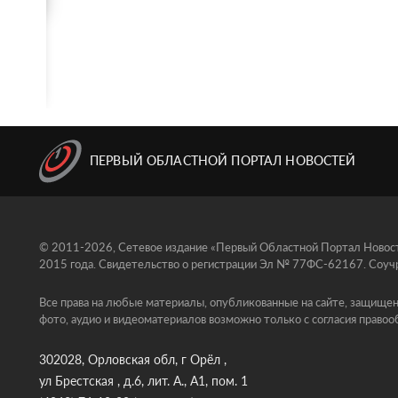
ПЕРВЫЙ ОБЛАСТНОЙ ПОРТАЛ НОВОСТЕЙ
© 2011-2026, Сетевое издание «Первый Областной Портал Новосте
2015 года. Свидетельство о регистрации Эл № 77ФС-62167. Соучр
Все права на любые материалы, опубликованные на сайте, защищен
фото, аудио и видеоматериалов возможно только с согласия правоо
302028, Орловская обл, г Орёл ,
ул Брестская , д.6, лит. А., А1, пом. 1