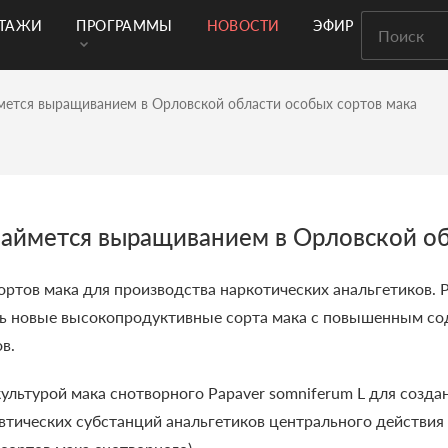
РТАЖИ
ПРОГРАММЫ
НОВОСТИ
ЭФИР
мется выращиванием в Орловской области особых сортов мака
аймется выращиванием в Орловской об
ортов мака для производства наркотических анальгетиков.
ть новые высокопродуктивные сорта мака с повышенным с
в.
ультурой мака снотворного Papaver somniferum L для созда
втических субстанций анальгетиков центрального действия