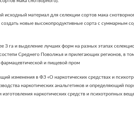
сортов мака снотворного).
ый исходный материал для селекции сортов мака снотворн
ем создать новые высокопродуктивные сорта с суммарным с
ее 3 га и выделение лучших форм на разных этапах селекци
лесостепи Среднего Поволжья и прилегающих регионов, в том
в фармацевтической и пищевой пром
ящий изменения в ФЗ «О наркотических средствах и психо
зводства наркотических анальгетиков и определяющий пор
 изготовления наркотических средств и психотропных веще