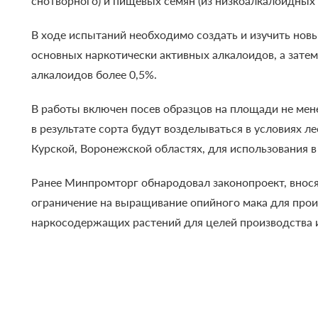
снотворного) и пищевых семян (из низкоалкалоидных 
В ходе испытаний необходимо создать и изучить нов
основных наркотически активных алкалоидов, а зат
алкалоидов более 0,5%.
В работы включен посев образцов на площади не мен
в результате сорта будут возделываться в условиях 
Курской, Воронежской областях, для использования 
Ранее Минпромторг обнародовал законопроект, внос
ограничение на выращивание опийного мака для прои
наркосодержащих растений для целей производства и