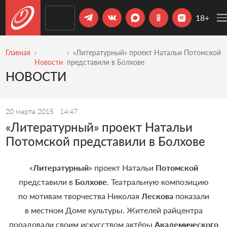
18+
Главная
«Литературный» проект Натальи Потомской
Новости
представили в Болхове
НОВОСТИ
20 марта 2015
14:47
«Литературный» проект Натальи
Потомской представили в Болхове
«
Литературный
» проект Натальи
Потомской
представили в
Болхове
. Театральную композицию
по мотивам творчества Николая
Лескова
показали
в местном Доме культуры. Жителей райцентра
порадовали своим искусством актёры
Академического