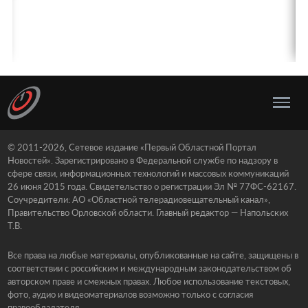
© 2011-2026, Сетевое издание «Первый Областной Портал
Новостей». Зарегистрировано в Федеральной службе по надзору в
сфере связи, информационных технологий и массовых коммуникаций
26 июня 2015 года. Свидетельство о регистрации Эл № 77ФС-62167.
Соучредители: АО «Областной телерадиовещательный канал»,
Правительство Орловской области. Главный редактор — Напольских
Т.В.
Все права на любые материалы, опубликованные на сайте, защищены в
соответствии с российским и международным законодательством об
авторском праве и смежных правах. Любое использование текстовых,
фото, аудио и видеоматериалов возможно только с согласия
правообладателя.