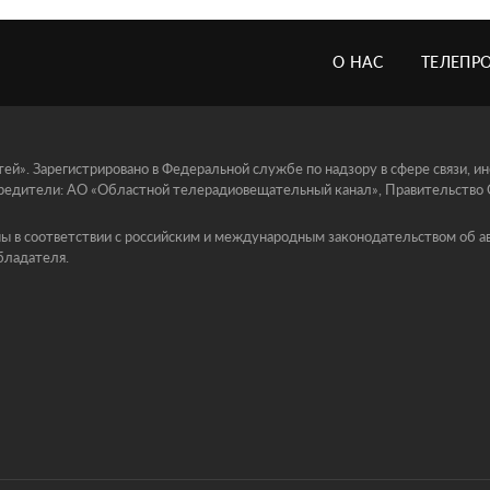
О НАС
ТЕЛЕПР
й». Зарегистрировано в Федеральной службе по надзору в сфере связи, 
едители: АО «Областной телерадиовещательный канал», Правительство Ор
ы в соответствии с российским и международным законодательством об ав
бладателя.