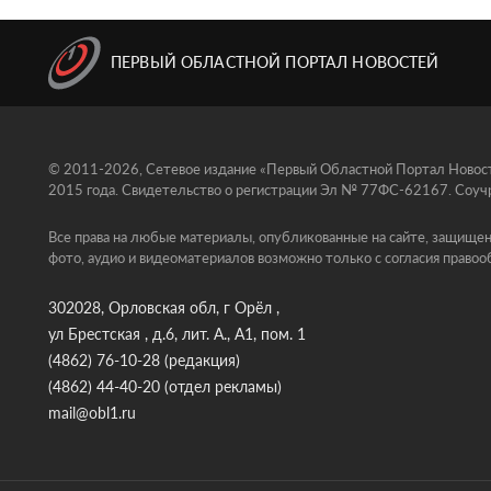
ПЕРВЫЙ ОБЛАСТНОЙ ПОРТАЛ НОВОСТЕЙ
© 2011-2026, Сетевое издание «Первый Областной Портал Новосте
2015 года. Свидетельство о регистрации Эл № 77ФС-62167. Соучр
Все права на любые материалы, опубликованные на сайте, защищен
фото, аудио и видеоматериалов возможно только с согласия правоо
302028, Орловская обл, г Орёл ,
ул Брестская , д.6, лит. А., А1, пом. 1
(4862) 76-10-28
(редакция)
(4862) 44-40-20
(отдел рекламы)
mail@obl1.ru