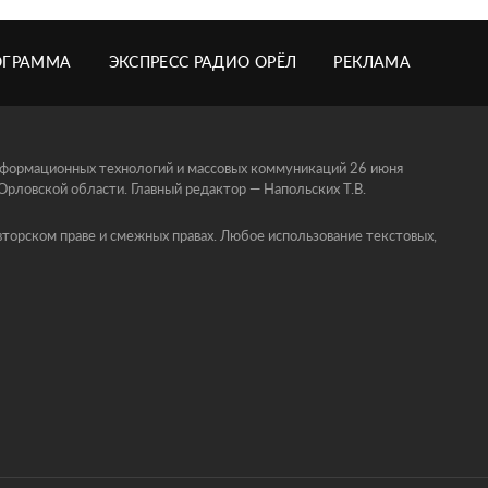
ОГРАММА
ЭКСПРЕСС РАДИО ОРЁЛ
РЕКЛАМА
информационных технологий и массовых коммуникаций 26 июня
ловской области. Главный редактор — Напольских Т.В.
торском праве и смежных правах. Любое использование текстовых,