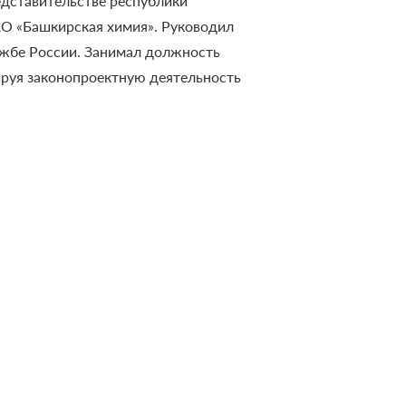
дставительстве республики
О «Башкирская химия». Руководил
жбе России.
Занимал должность
ируя законопроектную деятельность