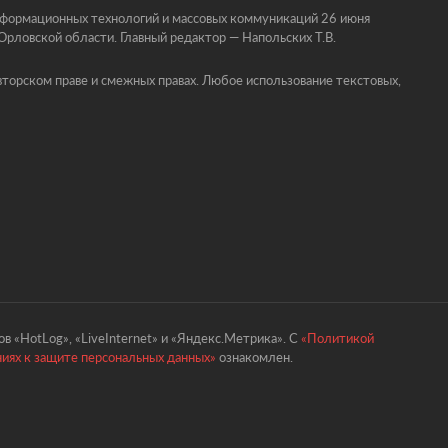
информационных технологий и массовых коммуникаций 26 июня
ловской области. Главный редактор — Напольских Т.В.
торском праве и смежных правах. Любое использование текстовых,
в «HotLog», «LiveInternet» и «Яндекс.Метрика». С
«Политикой
ниях к защите персональных данных»
ознакомлен.