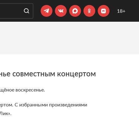
18+
нье совместным концертом
щёное воскресенье.
ертом. С избранными произведениями
Лик».