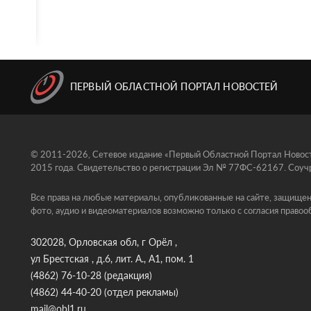
ПЕРВЫЙ ОБЛАСТНОЙ ПОРТАЛ НОВОСТЕЙ
© 2011-2026, Сетевое издание «Первый Областной Портал Новосте
2015 года. Свидетельство о регистрации Эл № 77ФС-62167. Соучр
Все права на любые материалы, опубликованные на сайте, защищен
фото, аудио и видеоматериалов возможно только с согласия правоо
302028, Орловская обл, г Орёл ,
ул Брестская , д.6, лит. А., А1, пом. 1
(4862) 76-10-28
(редакция)
(4862) 44-40-20
(отдел рекламы)
mail@obl1.ru