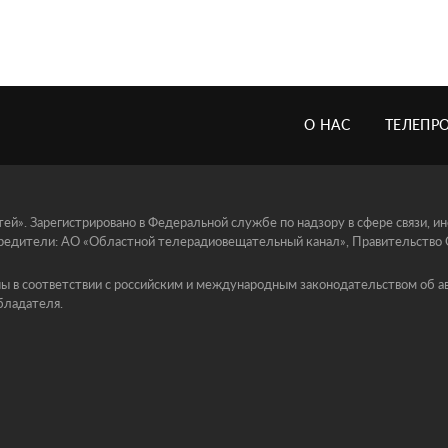
О НАС
ТЕЛЕПР
й». Зарегистрировано в Федеральной службе по надзору в сфере связи, 
едители: АО «Областной телерадиовещательный канал», Правительство Ор
ы в соответствии с российским и международным законодательством об ав
бладателя.