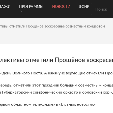
РТАЖИ
ПРОГРАММЫ
НОВОСТИ
ЭФИР
ктивы отметили Прощёное воскресенье совместным концертом
ллективы отметили Прощёное воскресе
й день Великого Поста. А накануне верующие отмечали Про
очередь, отметили этот праздник большим совместным конц
 Губернаторский симфонический оркестр и орловский хор «
ервом областном телеканале» в «Главных новостях».