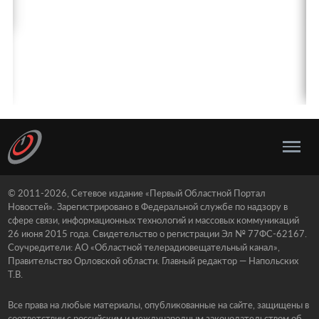
© 2011-2026, Сетевое издание «Первый Областной Портал
Новостей». Зарегистрировано в Федеральной службе по надзору в
сфере связи, информационных технологий и массовых коммуникаций
26 июня 2015 года. Свидетельство о регистрации Эл № 77ФС-62167.
Соучредители: АО «Областной телерадиовещательный канал»,
Правительство Орловской области. Главный редактор — Напольских
Т.В.
Все права на любые материалы, опубликованные на сайте, защищены в
соответствии с российским и международным законодательством об