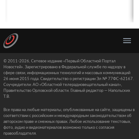
© 2011-2026, Сетевое издание «Первый Областной Портал
Новостей». Зарегистрировано в Федеральной службе по надзору в
сфере связи, информационных технологий и массовых коммуникаций
26 июня 2015 года. Свидетельство о регистрации Эл № 77ФС-62167.
Соучредители: АО «Областной телерадиовещательный канал»,
Правительство Орловской области. Главный редактор — Напольских
Т.В.
Все права на любые материалы, опубликованные на сайте, защищены в
соответствии с российским и международным законодательством об
авторском праве и смежных правах. Любое использование текстовых,
фото, аудио и видеоматериалов возможно только с согласия
правообладателя.