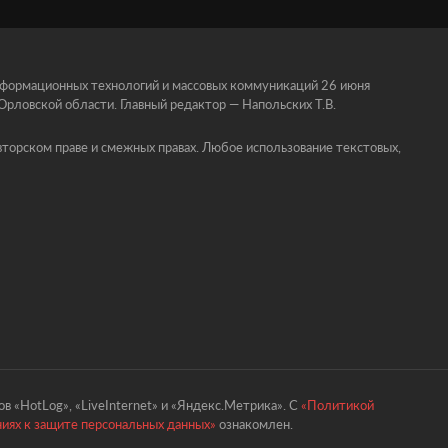
информационных технологий и массовых коммуникаций 26 июня
ловской области. Главный редактор — Напольских Т.В.
торском праве и смежных правах. Любое использование текстовых,
в «HotLog», «LiveInternet» и «Яндекс.Метрика». С
«Политикой
ниях к защите персональных данных»
ознакомлен.