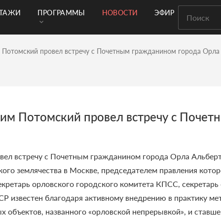
РТАЖИ
ПРОГРАММЫ
НОВОСТИ
ЭФИР
м Потомский провел встречу с Почетным гражданином города Орл
дим Потомский провел встречу с Почет
вел встречу с Почетным гражданином города Орла Альбер
ого землячества в Москве, председателем правления котор
кретарь орловского городского комитета КПСС, секретарь 
СР известен благодаря активному внедрению в практику ме
х объектов, названного «орловской непрерывкой», и ставше