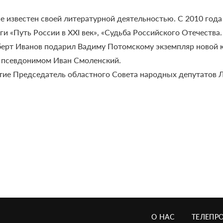
е известен своей литературной деятельностью. С 2010 год
и «Путь России в XXI век», «Судьба Российского Отечества. 
берт Иванов подарил Вадиму Потомскому экземпляр новой к
м псевдонимом Иван Смоленский.
тие Председатель областного Совета народных депутатов 
О НАС
ТЕЛЕПР