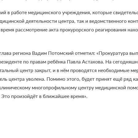
ий в работе медицинского учреждения, которые свидетель
медицинской деятельности центра, так и ведомственного ко
 время рассмотрение акта прокурорского реагирования нах
глава региона Вадим Потомский отметил: «Прокуратура вып
езиденте по правам ребёнка Павла Астахова. На сегодняшн
атальный центр закрыт, и в нём проводятся необходимые м
ель центра уволена. Помимо этого, будет принят ещё ряд к
о-клиническому многопрофильному центру медицинской по
. Это произойдёт в ближайшее время».