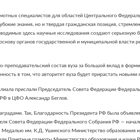
рамотных специалистов для областей Центрального Федерал
убокие знания, но и твердая гражданская позиция, стремле
водимые здесь научные исследования создают серьезную б
снову органов государственной и муниципальной власти р
о-преподавательский состав вуза за большой вклад в форм
ность в том, что авторитет вуза будет прирастать новыми
илиала прислали Председатель Совета Федерации Федерал
РФ в ЦФО Александр Беглов.
аградами. Так, Благодарность Президента РФ была объявл
ля Совета Федерации Федерального Собрания РФ — началь
 Медалью им. К.Д. Ушинского Министерство образования и
чили Почетные грамоты Министерства образования и науки 