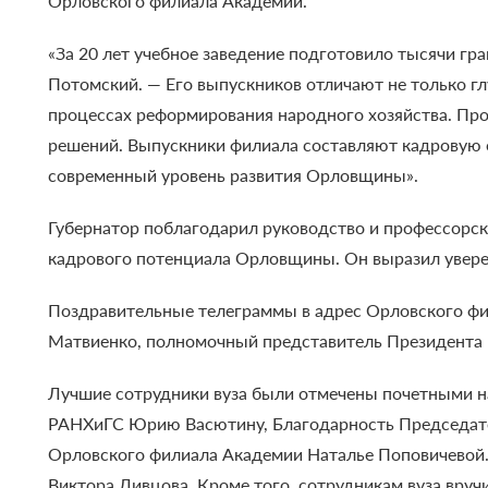
Орловского филиала Академии.
«За 20 лет учебное заведение подготовило тысячи г
Потомский. — Его выпускников отличают не только гл
процессах реформирования народного хозяйства. Про
решений. Выпускники филиала составляют кадровую о
современный уровень развития Орловщины».
Губернатор поблагодарил руководство и профессорск
кадрового потенциала Орловщины. Он выразил уверен
Поздравительные телеграммы в адрес Орловского ф
Матвиенко, полномочный представитель Президента 
Лучшие сотрудники вуза были отмечены почетными н
РАНХиГС Юрию Васютину, Благодарность Председате
Орловского филиала Академии Наталье Поповичевой.
Виктора Ливцова. Кроме того, сотрудникам вуза вру