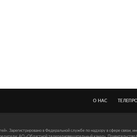
О НАС
ТЕЛЕПР
й». Зарегистрировано в Федеральной службе по надзору в сфере связи, 
едители: АО «Областной телерадиовещательный канал», Правительство Ор