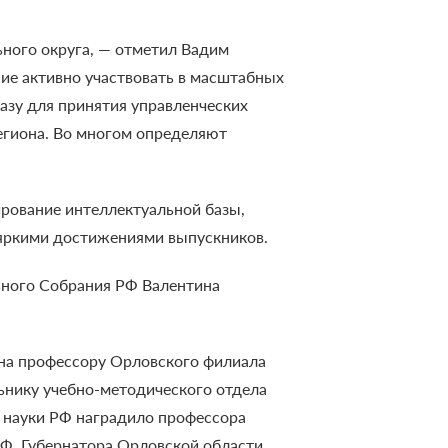
ьного округа, — отметил Вадим
ние активно участвовать в масштабных
азу для принятия управленческих
егиона. Во многом определяют
ирование интеллектуальной базы,
 яркими достижениями выпускников.
ьного Собрания РФ Валентина
ена профессору Орловского филиала
нику учебно-методического отдела
 науки РФ наградило профессора
РФ, Губернатора Орловской области