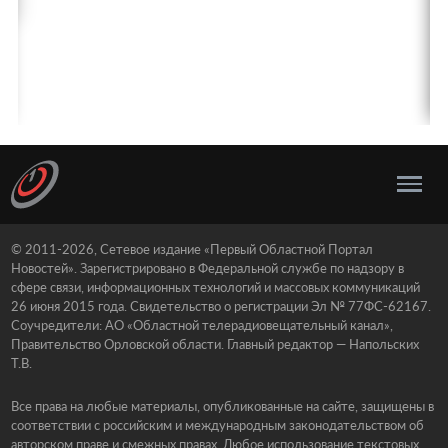
© 2011-2026, Сетевое издание «Первый Областной Портал
Новостей». Зарегистрировано в Федеральной службе по надзору в
сфере связи, информационных технологий и массовых коммуникаций
26 июня 2015 года. Свидетельство о регистрации Эл № 77ФС-62167.
Соучредители: АО «Областной телерадиовещательный канал»,
Правительство Орловской области. Главный редактор — Напольских
Т.В.
Все права на любые материалы, опубликованные на сайте, защищены в
соответствии с российским и международным законодательством об
авторском праве и смежных правах. Любое использование текстовых,