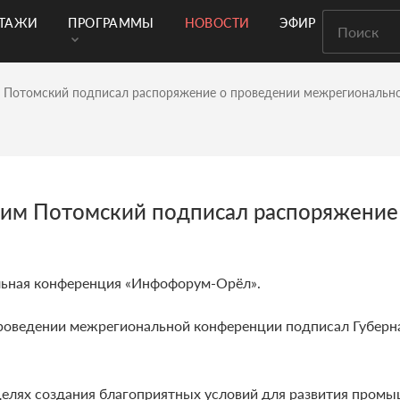
РТАЖИ
ПРОГРАММЫ
НОВОСТИ
ЭФИР
м Потомский подписал распоряжение о проведении межрегиональ
дим Потомский подписал распоряжение
льная конференция «Инфофорум-Орёл».
роведении межрегиональной конференции подписал Губерн
 целях создания благоприятных условий для развития пром