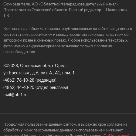
Соучредители: АО «Областной телерадиовещательный канал»,
Правительство Орловской области. Главный редактор — Напольских
Т.В.
Все права на любые материалы, опубликованные на сайте, защищены в
соответствии с российским и международным законодательством об
авторском праве и смежных правах. Любое использование текстовых,
фото, аудио и видеоматериалов возможно только с согласия
правообладателя.
302028, Орловская обл, г Орёл ,
ул Брестская , д.6, лит. А., А1, пом. 1
(4862) 76-10-28
(редакция)
(4862) 44-40-20
(отдел рекламы)
mail@obl1.ru
Продолжая пользование данным сайтом, я выражаю свое согласие на
обработку моих персональных данных с использованием интернет-
сервисов «HotLog», «LiveInternet» и «Яндекс.Метрика». С
«Политикой