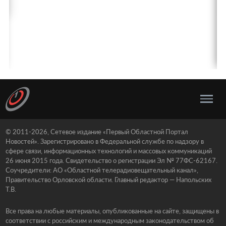
© 2011-2026, Сетевое издание «Первый Областной Портал
Новостей». Зарегистрировано в Федеральной службе по надзору в
сфере связи, информационных технологий и массовых коммуникаций
26 июня 2015 года. Свидетельство о регистрации Эл № 77ФС-62167.
Соучредители: АО «Областной телерадиовещательный канал»,
Правительство Орловской области. Главный редактор — Напольских
Т.В.
Все права на любые материалы, опубликованные на сайте, защищены в
соответствии с российским и международным законодательством об