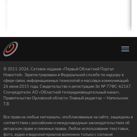
© 2011-2026, Сетевое издание «Первый Областной Портал
Новостей». Зарегистрировано в Федеральной службе по надзору в
сфере связи, информационных технологий и массовых коммуникаций
26 июня 2015 года. Свидетельство о регистрации Эл № 77ФС-62167.
Соучредители: АО «Областной телерадиовещательный канал»,
Правительство Орловской области. Главный редактор — Напольских
Т.В.
Все права на любые материалы, опубликованные на сайте, защищены в
соответствии с российским и международным законодательством об
авторском праве и смежных правах. Любое использование текстовых,
фото, аудио и видеоматериалов возможно только с согласия