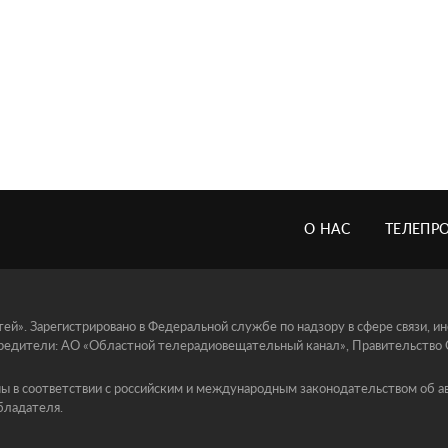
О НАС
ТЕЛЕПР
й». Зарегистрировано в Федеральной службе по надзору в сфере связи, 
едители: АО «Областной телерадиовещательный канал», Правительство Ор
ы в соответствии с российским и международным законодательством об ав
бладателя.