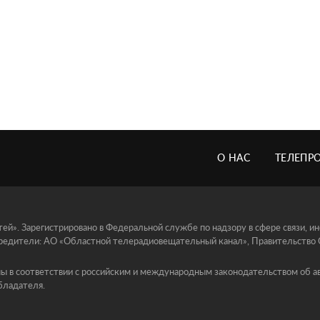
О НАС
ТЕЛЕПР
й». Зарегистрировано в Федеральной службе по надзору в сфере связи, 
едители: АО «Областной телерадиовещательный канал», Правительство Ор
ы в соответствии с российским и международным законодательством об ав
бладателя.