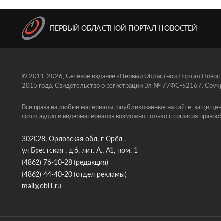
ПЕРВЫЙ ОБЛАСТНОЙ ПОРТАЛ НОВОСТЕЙ
© 2011-2026, Сетевое издание «Первый Областной Портал Новосте
2015 года. Свидетельство о регистрации Эл № 77ФС-62167. Соучр
Все права на любые материалы, опубликованные на сайте, защищен
фото, аудио и видеоматериалов возможно только с согласия правоо
302028, Орловская обл, г Орёл ,
ул Брестская , д.6, лит. А., А1, пом. 1
(4862) 76-10-28
(редакция)
(4862) 44-40-20
(отдел рекламы)
mail@obl1.ru