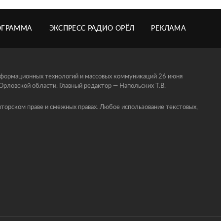
ОГРАММА
ЭКСПРЕСС РАДИО ОРЁЛ
РЕКЛАМА
информационных технологий и массовых коммуникаций 26 июня
ловской области. Главный редактор — Напольских Т.В.
торском праве и смежных правах. Любое использование текстовых,