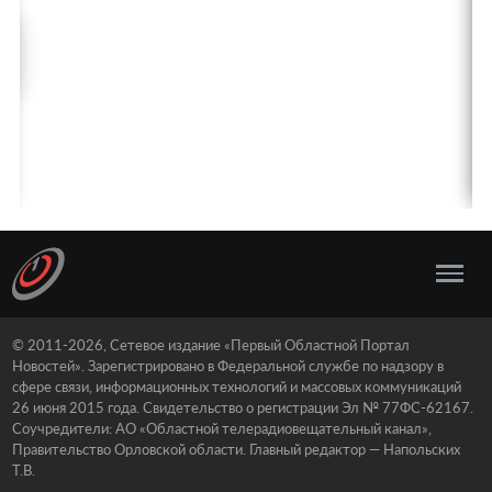
© 2011-2026, Сетевое издание «Первый Областной Портал
Новостей». Зарегистрировано в Федеральной службе по надзору в
сфере связи, информационных технологий и массовых коммуникаций
26 июня 2015 года. Свидетельство о регистрации Эл № 77ФС-62167.
Соучредители: АО «Областной телерадиовещательный канал»,
Правительство Орловской области. Главный редактор — Напольских
Т.В.