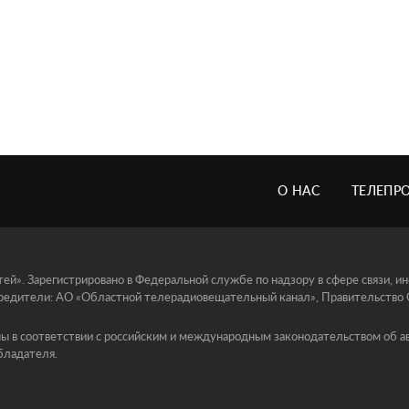
О НАС
ТЕЛЕПР
й». Зарегистрировано в Федеральной службе по надзору в сфере связи, 
едители: АО «Областной телерадиовещательный канал», Правительство Ор
ы в соответствии с российским и международным законодательством об ав
бладателя.