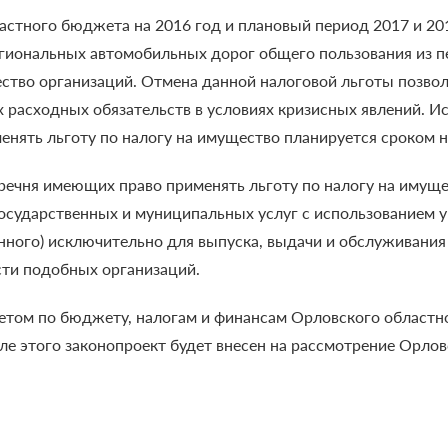
ластного бюджета на 2016 год и плановый период 2017 и 2
гиональных автомобильных дорог общего пользования из п
ество организаций. Отмена данной налоговой льготы позво
 расходных обязательств в условиях кризисных явлений. И
нять льготу по налогу на имущество планируется сроком на
еречня имеющих право применять льготу по налогу на иму
осударственных и муниципальных услуг с использованием 
нного) исключительно для выпуска, выдачи и обслуживания
сти подобных организаций.
етом по бюджету, налогам и финансам Орловского областн
ле этого законопроект будет внесен на рассмотрение Орло