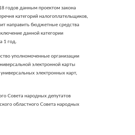
018 годов данным проектом закона
еречня категорий налогоплательщиков,
лит направить бюджетные средства
сключение данной категории
 1 год.
щество уполномоченные организации
универсальной электронной карты
 универсальных электронных карт,
ого Совета народных депутатов
вского областного Совета народных