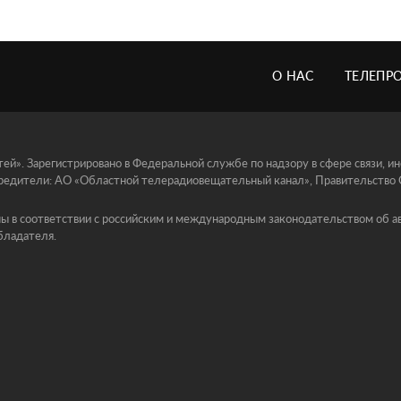
О НАС
ТЕЛЕПР
й». Зарегистрировано в Федеральной службе по надзору в сфере связи, 
едители: АО «Областной телерадиовещательный канал», Правительство Ор
ы в соответствии с российским и международным законодательством об ав
бладателя.