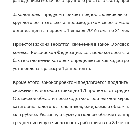
разведением молочного крупного рогатого скота, пр
Законопроект предусматривает предоставление льго
крупного рогатого скота, производством сырого мол
организаций на период с 1 января 2016 года по 31 дек
Проектом закона вносятся изменения в закон Орловск
кодекса Российской Федерации, согласно которой ст
база в отношении которых определяется как кадастров
установлена в размере 1,5 процента.
Кроме этого, законопроектом предлагается продлить 
снижения налоговой ставки до 1,1 процента от сред
Орловской области производство строительной кер
категорию налогоплательщиков, ожидаемый объем пла
млн рублей. Указанную сумму в полном объеме планир
среднесписочную численность работников на 84 чело