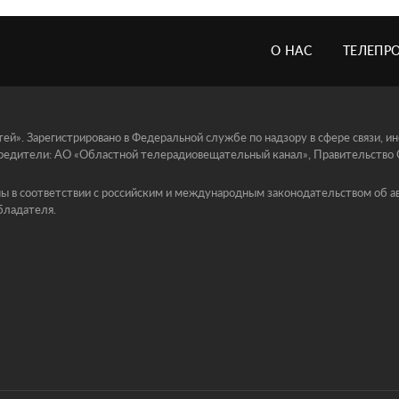
О НАС
ТЕЛЕПР
й». Зарегистрировано в Федеральной службе по надзору в сфере связи, 
едители: АО «Областной телерадиовещательный канал», Правительство Ор
ы в соответствии с российским и международным законодательством об ав
бладателя.