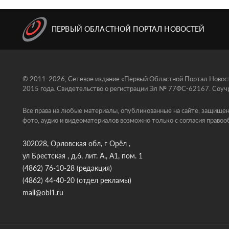
ПЕРВЫЙ ОБЛАСТНОЙ ПОРТАЛ НОВОСТЕЙ
© 2011-2026, Сетевое издание «Первый Областной Портал Новосте
2015 года. Свидетельство о регистрации Эл № 77ФС-62167. Соучр
Все права на любые материалы, опубликованные на сайте, защищен
фото, аудио и видеоматериалов возможно только с согласия правоо
302028, Орловская обл, г Орёл ,
ул Брестская , д.6, лит. А., А1, пом. 1
(4862) 76-10-28
(редакция)
(4862) 44-40-20
(отдел рекламы)
mail@obl1.ru