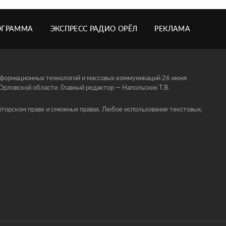
ОГРАММА
ЭКСПРЕСС РАДИО ОРЁЛ
РЕКЛАМА
информационных технологий и массовых коммуникаций 26 июня
ловской области. Главный редактор — Напольских Т.В.
торском праве и смежных правах. Любое использование текстовых,