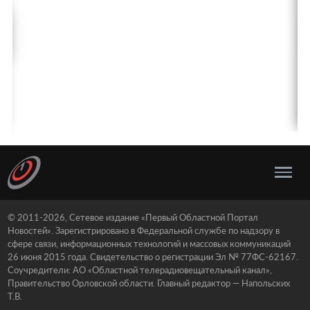
© 2011-2026, Сетевое издание «Первый Областной Портал
Новостей». Зарегистрировано в Федеральной службе по надзору в
сфере связи, информационных технологий и массовых коммуникаций
26 июня 2015 года. Свидетельство о регистрации Эл № 77ФС-62167.
Соучредители: АО «Областной телерадиовещательный канал»,
Правительство Орловской области. Главный редактор — Напольских
Т.В.