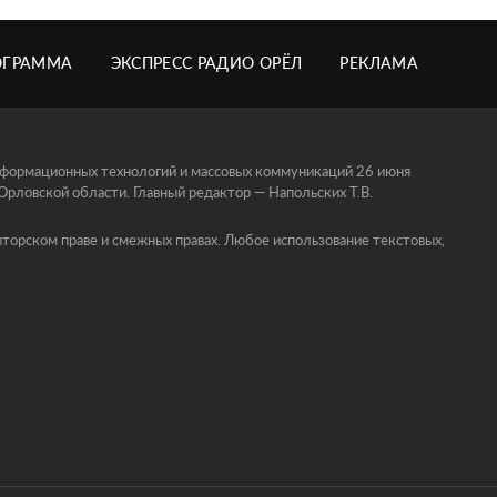
ОГРАММА
ЭКСПРЕСС РАДИО ОРЁЛ
РЕКЛАМА
информационных технологий и массовых коммуникаций 26 июня
ловской области. Главный редактор — Напольских Т.В.
торском праве и смежных правах. Любое использование текстовых,