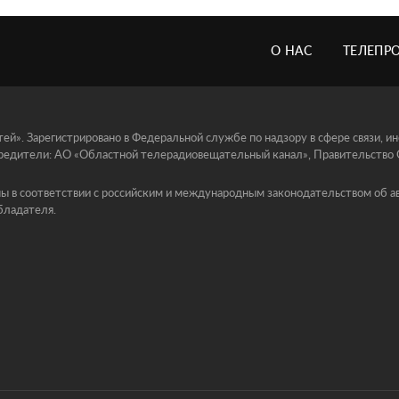
О НАС
ТЕЛЕПР
й». Зарегистрировано в Федеральной службе по надзору в сфере связи, 
едители: АО «Областной телерадиовещательный канал», Правительство Ор
ы в соответствии с российским и международным законодательством об ав
бладателя.