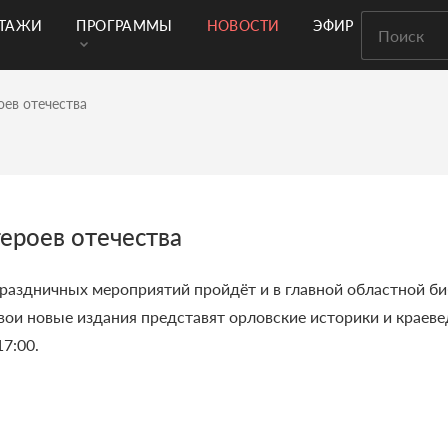
РТАЖИ
ПРОГРАММЫ
НОВОСТИ
ЭФИР
оев отечества
героев отечества
праздничных мероприятий пройдёт и в главной областной б
вои новые издания представят орловские историки и краев
7:00.