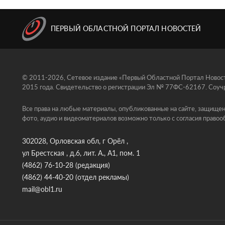
ПЕРВЫЙ ОБЛАСТНОЙ ПОРТАЛ НОВОСТЕЙ
© 2011-2026, Сетевое издание «Первый Областной Портал Новосте
2015 года. Свидетельство о регистрации Эл № 77ФС-62167. Соучр
Все права на любые материалы, опубликованные на сайте, защищен
фото, аудио и видеоматериалов возможно только с согласия правоо
302028, Орловская обл, г Орёл ,
ул Брестская , д.6, лит. А., А1, пом. 1
(4862) 76-10-28
(редакция)
(4862) 44-40-20
(отдел рекламы)
mail@obl1.ru