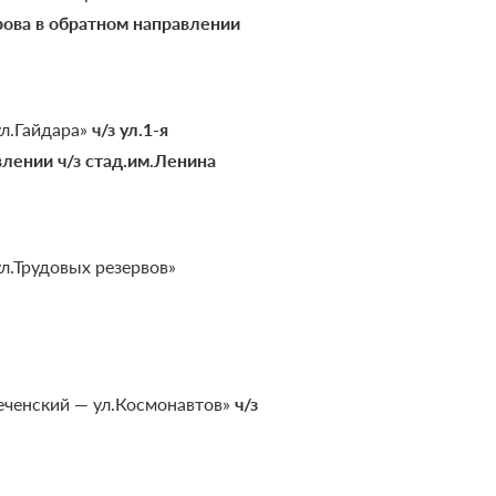
рова в обратном направлении
л.Гайдара»
ч/з ул.1-я
влении ч/з стад.им.Ленина
л.Трудовых резервов»
ченский — ул.Космонавтов»
ч/з