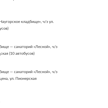
Наугорское кладбище», ч/з ул.
усов)
бище — санаторий «Лесной», ч/з
дская (10 автобусов)
бище — санаторий «Лесной», ч/з
рцена, ул. Пионерская
: