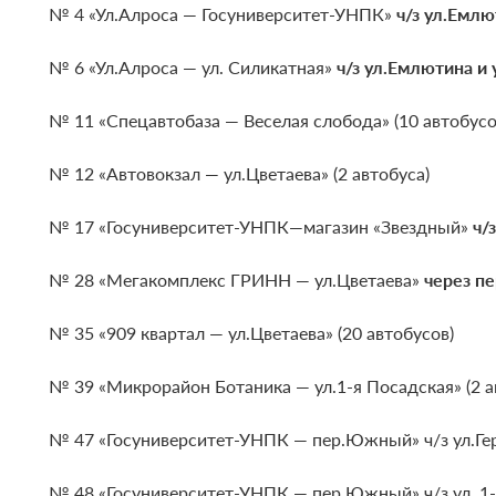
№ 4 «Ул.Алроса — Госуниверситет-УНПК»
ч/з ул.Емл
№ 6 «Ул.Алроса — ул. Силикатная»
ч/з ул.Емлютина и 
№ 11 «Спецавтобаза — Веселая слобода» (10 автобусо
№ 12 «Автовокзал — ул.Цветаева» (2 автобуса)
№ 17 «Госуниверситет-УНПК—магазин «Звездный»
ч/з
№ 28 «Мегакомплекс ГРИНН — ул.Цветаева»
через п
№ 35 «909 квартал — ул.Цветаева» (20 автобусов)
№ 39 «Микрорайон Ботаника — ул.1-я Посадская» (2 а
№ 47 «Госуниверситет-УНПК — пер.Южный» ч/з ул.Гер
№ 48 «Госуниверситет-УНПК — пер.Южный» ч/з ул. 1-я