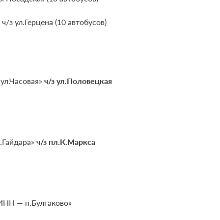
з ул.Герцена (10 автобусов)
ул.Часовая»
ч/з ул.Половецкая
л.Гайдара»
ч/з пл.К.Маркса
ИНН — п.Булгаково»