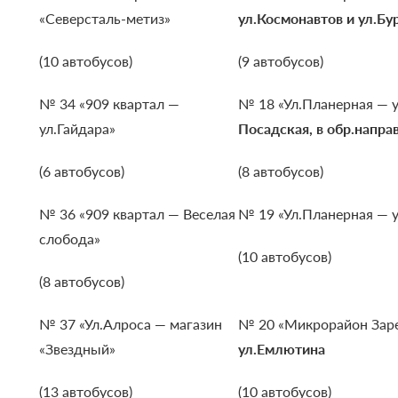
«Северсталь-метиз»
ул.Космонавтов и ул.Бу
(10 автобусов)
(9 автобусов)
№ 34 «909 квартал —
№ 18 «Ул.Планерная — у
ул.Гайдара»
Посадская, в обр.напра
(6 автобусов)
(8 автобусов)
№ 36 «909 квартал — Веселая
№ 19 «Ул.Планерная — у
слобода»
(10 автобусов)
(8 автобусов)
№ 37 «Ул.Алроса — магазин
№ 20 «Микрорайон Заре
«Звездный»
ул.Емлютина
(13 автобусов)
(10 автобусов)