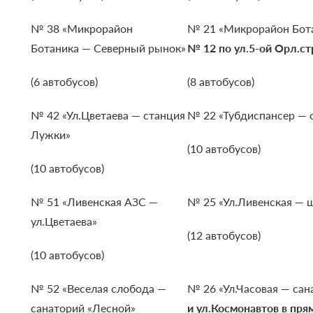
№ 38 «Микрорайон
№ 21 «Микрорайон Бот
Ботаника — Северный рынок»
№ 12 по ул.5-ой Орл.с
(6 автобусов)
(8 автобусов)
№ 42 «Ул.Цветаева — станция
№ 22 «Тубдиспансер — 
Лужки»
(10 автобусов)
(10 автобусов)
№ 51 «Ливенская АЗС —
№ 25 «Ул.Ливенская — 
ул.Цветаева»
(12 автобусов)
(10 автобусов)
№ 52 «Веселая слобода —
№ 26 «Ул.Часовая — са
санаторий «Лесной»
и ул.Космонавтов в пр