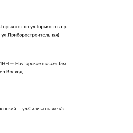
.Горького»
по ул.Горького в пр.
з ул.Приборостроительная)
ИНН — Наугорское шоссе»
без
пер.Восход
енский — ул.Силикатная»
ч/з