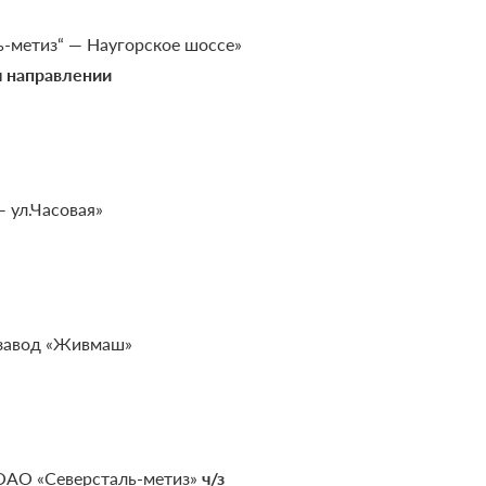
-метиз“ — Наугорское шоссе»
м направлении
 ул.Часовая»
 завод «Живмаш»
ОАО «Северсталь-метиз»
ч/з