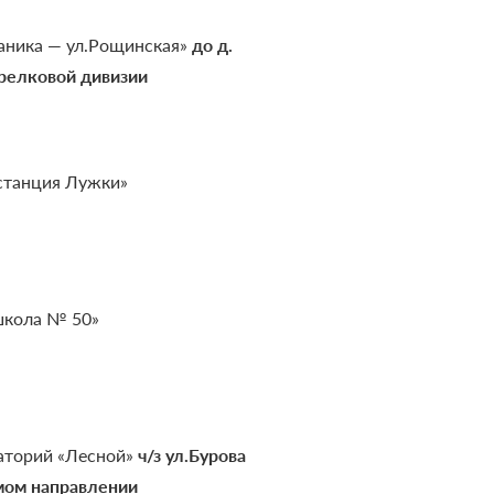
аника — ул.Рощинская»
до д.
трелковой дивизии
станция Лужки»
школа № 50»
наторий «Лесной»
ч/з ул.Бурова
ямом направлении