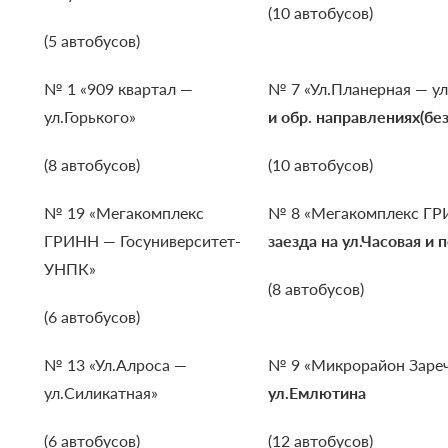
(10 автобусов)
(5 автобусов)
№ 1 «909 квартал —
№ 7 «Ул.Планерная — ул
ул.Горького»
и обр. направлениях(бе
(8 автобусов)
(10 автобусов)
№ 19 «Мегакомплекс
№ 8 «Мегакомплекс ГР
ГРИНН — Госуниверситет-
заезда на ул.Часовая и 
УНПК»
(8 автобусов)
(6 автобусов)
№ 13 «Ул.Алроса —
№ 9 «Микрорайон Зареч
ул.Силикатная»
ул.Емлютина
(6 автобусов)
(12 автобусов)