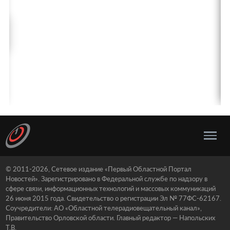
© 2011-2026, Сетевое издание «Первый Областной Портал
Новостей». Зарегистрировано в Федеральной службе по надзору в
сфере связи, информационных технологий и массовых коммуникаций
26 июня 2015 года. Свидетельство о регистрации Эл № 77ФС-62167.
Соучредители: АО «Областной телерадиовещательный канал»,
Правительство Орловской области. Главный редактор — Напольских
Т.В.