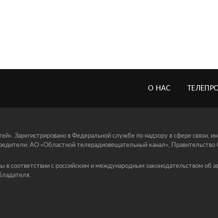
О НАС
ТЕЛЕПР
й». Зарегистрировано в Федеральной службе по надзору в сфере связи, 
едители: АО «Областной телерадиовещательный канал», Правительство Ор
ы в соответствии с российским и международным законодательством об ав
бладателя.