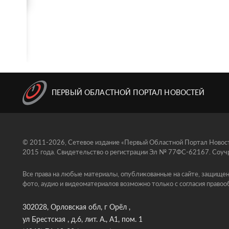
ПЕРВЫЙ ОБЛАСТНОЙ ПОРТАЛ НОВОСТЕЙ
© 2011-2026, Сетевое издание «Первый Областной Портал Новосте
2015 года. Свидетельство о регистрации Эл № 77ФС-62167. Соучр
Все права на любые материалы, опубликованные на сайте, защищен
фото, аудио и видеоматериалов возможно только с согласия правоо
302028, Орловская обл, г Орёл ,
ул Брестская , д.6, лит. А., А1, пом. 1