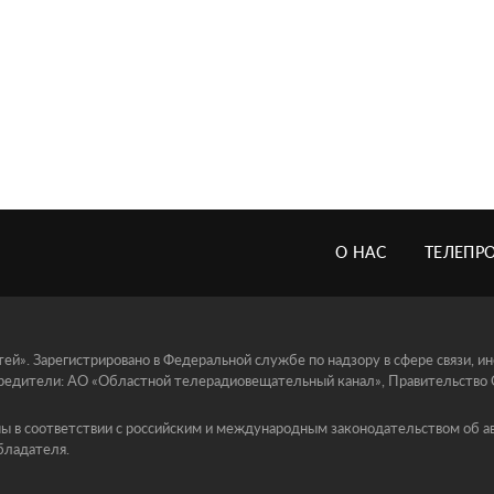
О НАС
ТЕЛЕПР
й». Зарегистрировано в Федеральной службе по надзору в сфере связи, 
едители: АО «Областной телерадиовещательный канал», Правительство Ор
ы в соответствии с российским и международным законодательством об ав
бладателя.