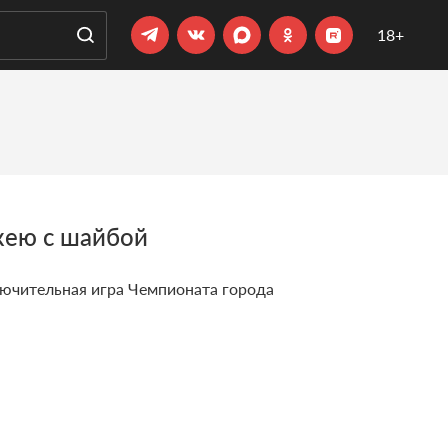
18+
кею с шайбой
ключительная игра Чемпионата города