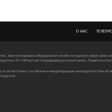
О НАС
ТЕЛЕПР
й». Зарегистрировано в Федеральной службе по надзору в сфере связи, 
едители: АО «Областной телерадиовещательный канал», Правительство Ор
ы в соответствии с российским и международным законодательством об ав
бладателя.