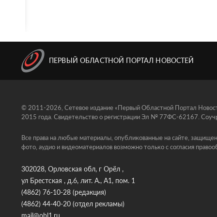
ПЕРВЫЙ ОБЛАСТНОЙ ПОРТАЛ НОВОСТЕЙ
© 2011-2026, Сетевое издание «Первый Областной Портал Новосте
2015 года. Свидетельство о регистрации Эл № 77ФС-62167. Соучр
Все права на любые материалы, опубликованные на сайте, защищен
фото, аудио и видеоматериалов возможно только с согласия правоо
302028, Орловская обл, г Орёл ,
ул Брестская , д.6, лит. А., А1, пом. 1
(4862) 76-10-28
(редакция)
(4862) 44-40-20
(отдел рекламы)
mail@obl1.ru