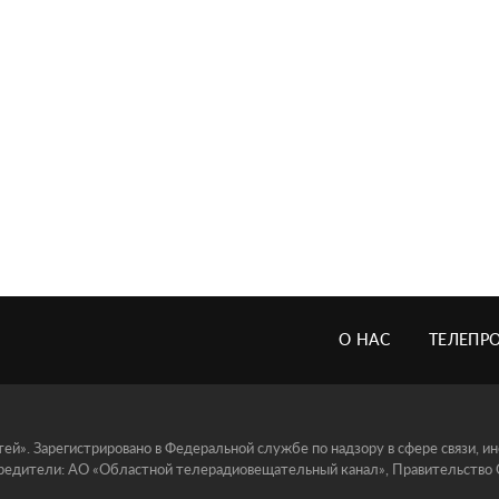
О НАС
ТЕЛЕПР
й». Зарегистрировано в Федеральной службе по надзору в сфере связи, 
едители: АО «Областной телерадиовещательный канал», Правительство Ор