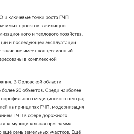
О и ключевые точки роста ГЧП
значимых проектов в жилищно-
лизационного и теплового хозяйства.
зации и последующей эксплуатации
е значение имеет концессионный
тересованы в комплексной
вания. В Орловской области
 более 20 объектов.
Среди наиболее
гопрофильного медицинского центра;
ией на принципах ГЧП, модернизация
ванием ГЧП в сфере дорожного
ботана муниципальная программа
о ещё семь земельных участков.
Ещё