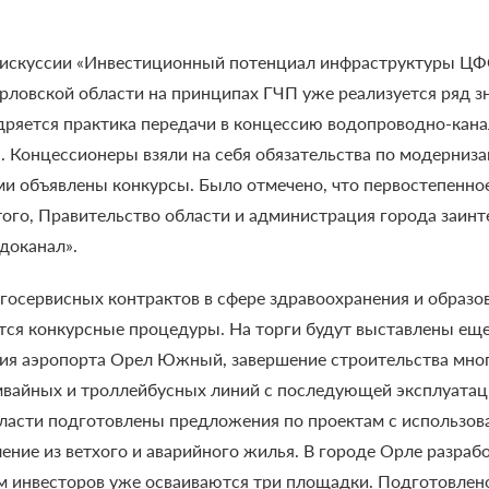
дискуссии «Инвестиционный потенциал инфраструктуры ЦФ
Орловской области на принципах ГЧП уже реализуется ряд 
дряется практика передачи в концессию водопроводно-кана
. Концессионеры взяли на себя обязательства по модерни
ми объявлены конкурсы.
Было отмечено, что первостепенно
того, Правительство области и администрация города заин
доканал».
осервисных контрактов в сфере здравоохранения и образо
ятся конкурсные процедуры. На торги будут выставлены еще
ция аэропорта Орел Южный, завершение строительства мно
мвайных и троллейбусных линий с последующей эксплуатац
бласти подготовлены предложения по проектам с использо
ление из ветхого и аварийного жилья. В городе Орле разра
м инвесторов уже осваиваются три площадки. Подготовлен