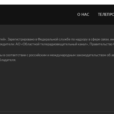
О НАС
ТЕЛЕПР
й». Зарегистрировано в Федеральной службе по надзору в сфере связи, 
едители: АО «Областной телерадиовещательный канал», Правительство Ор
ы в соответствии с российским и международным законодательством об ав
бладателя.