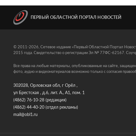
ПЕРВЫЙ ОБЛАСТНОЙ ПОРТАЛ НОВОСТЕЙ
© 2011-2026, Сетевое издание «Первый Областной Портал Новосте
2015 года. Свидетельство о регистрации Эл № 77ФС-62167. Соучр
Все права на любые материалы, опубликованные на сайте, защищен
фото, аудио и видеоматериалов возможно только с согласия правоо
302028, Орловская обл, г Орёл ,
ул Брестская , д.6, лит. А., А1, пом. 1
(4862) 76-10-28
(редакция)
(4862) 44-40-20
(отдел рекламы)
mail@obl1.ru