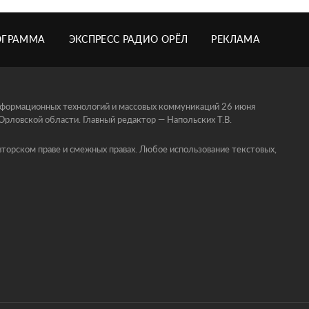
ОГРАММА
ЭКСПРЕСС РАДИО ОРЁЛ
РЕКЛАМА
информационных технологий и массовых коммуникаций 26 июня
ловской области. Главный редактор — Напольских Т.В.
торском праве и смежных правах. Любое использование текстовых,