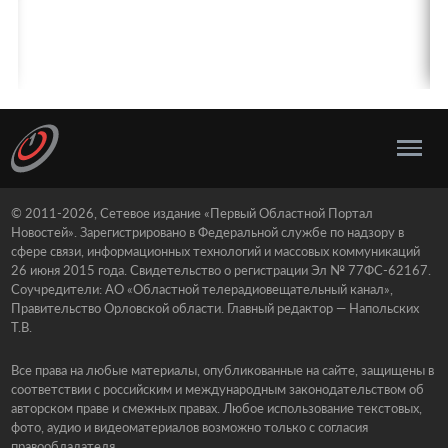
© 2011-2026, Сетевое издание «Первый Областной Портал
Новостей». Зарегистрировано в Федеральной службе по надзору в
сфере связи, информационных технологий и массовых коммуникаций
26 июня 2015 года. Свидетельство о регистрации Эл № 77ФС-62167.
Соучредители: АО «Областной телерадиовещательный канал»,
Правительство Орловской области. Главный редактор — Напольских
Т.В.
Все права на любые материалы, опубликованные на сайте, защищены в
соответствии с российским и международным законодательством об
авторском праве и смежных правах. Любое использование текстовых,
фото, аудио и видеоматериалов возможно только с согласия
правообладателя.